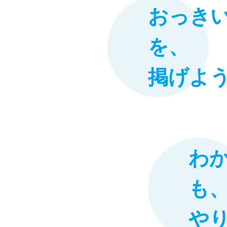
おっき
を、
掲げよ
わ
も
や