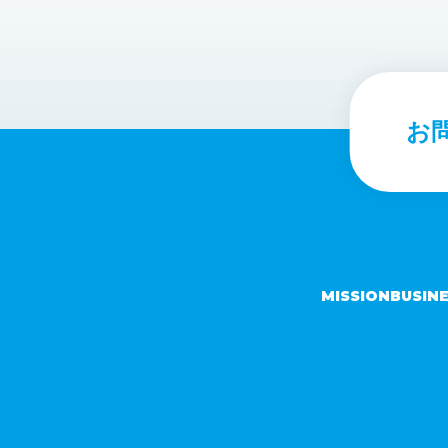
お
MISSION
BUSIN