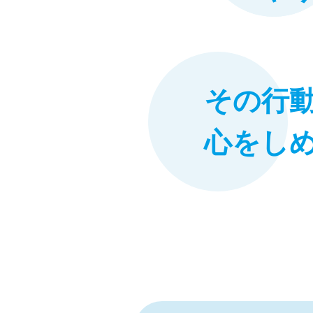
その行
心をし