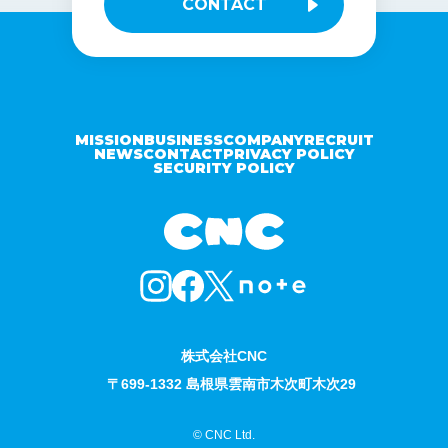
CONTACT
MISSION
BUSINESS
COMPANY
RECRUIT
NEWS
CONTACT
PRIVACY POLICY
SECURITY POLICY
株式会社CNC
〒699-1332 島根県雲南市木次町木次29
© CNC Ltd.