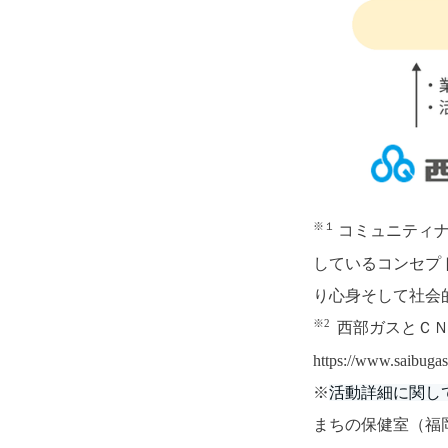
※１
コミュニティ
しているコンセプ
り心身そして社会
※2
西部ガスとＣＮ
https://www.saibugas
※
活動詳細に関し
まちの保健室（福岡/