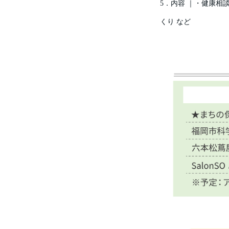
5．内容 ｜・健康
くり など