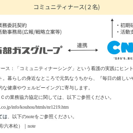
ナース：「コミュニティナーシング」という看護の実践にヒン
ト。暮らしの身近なところで元気なうちから、『毎日の嬉しい
的な健康やウェルビーイングに寄与します。
Ｃの業務協力協定に関しては、以下ご参照ください。
.co.jp/info/kouhou/htmls/nr1219.htm
ては
、以下のnoteをご参照ください。
六本松）｜note