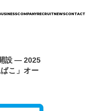
BUSINESS
COMPANY
RECRUIT
NEWS
CONTACT
 ― 2025
ねばこ」オー